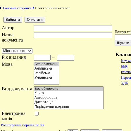
Головна сторінка
Електронний каталог
Автор
Пошук те
Назва
документа
Класи
Рік видання
--
Key w
Мова
ББК
ключов
Персон
УДК
Вид документа
Електронна
копія
Розширений перелік полів